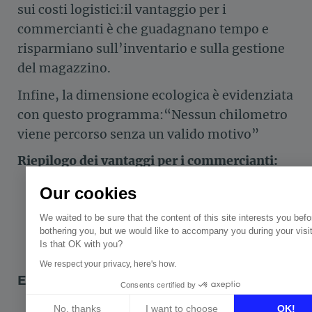
sui costi logistici:il vantaggio per i
commercianti è che guadagnano tempo e
risparmiano sull’inventario e sulla gestione
del magazzino.
Infine, la dimensione ecologica è evidenziata
con questo programma:“Nessun chilometro
viene percorso senza un valido motivo”
Riepilogo dei vantaggi per i commercianti:
Our cookies
We waited to be sure that the content of this site interests you befo
bothering you, but we would like to accompany you during your visit
Is that OK with you?
We respect your privacy, here's how.
E per i clienti?
Consents certified by
No, thanks
I want to choose
OK!