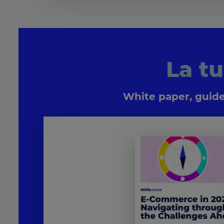
La t
White paper, guide,