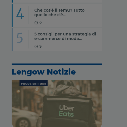
4
Che cos’è il Temu? Tutto
quello che c’è...
6'
5
5 consigli per una strategia di
e-commerce di moda...
9'
Lengow Notizie