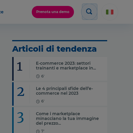
ce
Prenota una demo
Articoli di tendenza
1
E-commerce 2023: settori
trainanti e marketplace in...
6'
2
Le 4 principali sfide dell’e-
commerce nel 2023
6'
3
Come i marketplace
minacciano la tua immagine
del prezzo...
7'