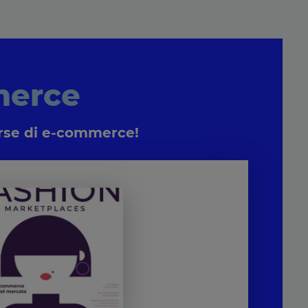
merce
sorse di e-commerce!