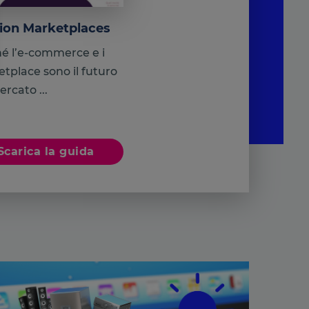
ion Marketplaces
é l’e-commerce e i
tplace sono il futuro
rcato ...
settings, ensuring compliance with regulations. Customize your 
Scarica la guida