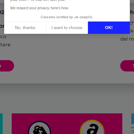
We respect your privacy, here's how.
23:
Fash
Consents certified by
Perch
dono
No, thanks
I want to choose
OK!
marke
ico
Axeptio consent
del me
Consent Management Platform: Personalize Your Options
ntare
Our platform empowers you to tailor and manage your privacy 
a