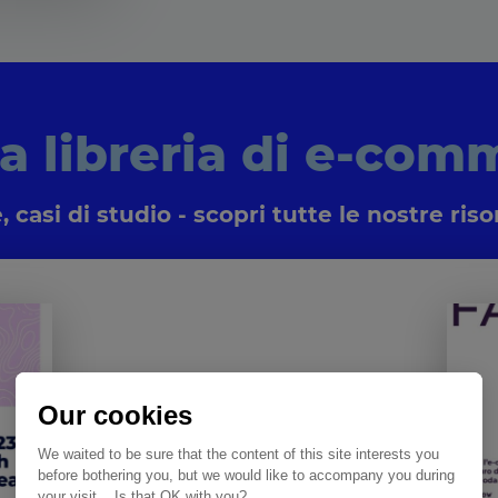
ua libreria di e-com
 casi di studio - scopri tutte le nostre ri
Our cookies
We waited to be sure that the content of this site interests you
before bothering you, but we would like to accompany you during
your visit... Is that OK with you?