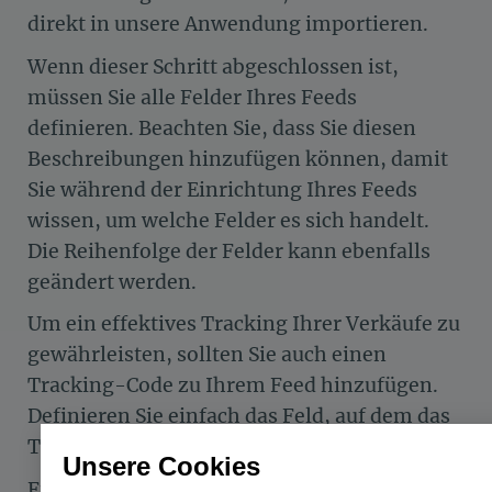
direkt in unsere Anwendung importieren.
Wenn dieser Schritt abgeschlossen ist,
müssen Sie alle Felder Ihres Feeds
definieren. Beachten Sie, dass Sie diesen
Beschreibungen hinzufügen können, damit
Sie während der Einrichtung Ihres Feeds
wissen, um welche Felder es sich handelt.
Die Reihenfolge der Felder kann ebenfalls
geändert werden.
Um ein effektives Tracking Ihrer Verkäufe zu
gewährleisten, sollten Sie auch einen
Tracking-Code zu Ihrem Feed hinzufügen.
Definieren Sie einfach das Feld, auf dem das
Tracking durchgeführt werden soll.
Unsere Cookies
Für den endgültigen Versand Ihrer Produkte,