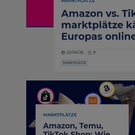
MARKTPLÄTZE
Amazon vs. Ti
marktplätze 
Europas onlin
22/06/26
9'
MARKTPLÄTZE
MARKTPLÄTZE
Amazon, Temu,
TikTok Shop: Wie