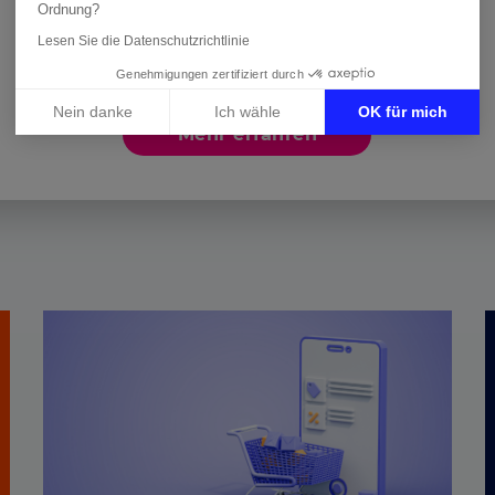
Wie Kiehl’s seine
Ordnung?
Performance auf Google
Lesen Sie die Datenschutzrichtlinie
Shopping in den Nordics...
Genehmigungen zertifiziert durch
Nein danke
Ich wähle
OK für mich
Mehr erfahren
Axeptio consent
Einwilligungsmanagementplattform: Passen Sie Ihre Optione
Unsere Plattform ermöglicht es Ihnen, Ihre Datenschutzeinste