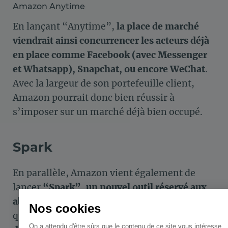
Amazon Anytime
En lançant “Anytime”,
la place de marché
viendrait ainsi concurrencer les acteurs déjà
en place comme Facebook (avec Messenger
et Whatsapp), Snapchat, ou encore WeChat
.
Avec la largeur de son portefeuille client,
Amazon pourrait donc bien réussir à
s’imposer sur un marché déjà bien occupé.
Spark
En parallèle, Amazon vient également de
lancer
“Spark”, un nouvel outil réservé aux
abonnés Prime
. Dans le même esprit
Nos cookies
qu’Instagram et Pinterest, ce
réseau social
On a attendu d'être sûrs que le contenu de ce site vous intéresse