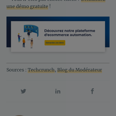
une démo gratuite
!
Sources :
Techcrunch
,
Blog du Modérateur