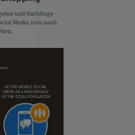
gebot und Nachfrage
cial Media 2019 noch
ehen.
n an
llungen individuell zu gestalten und zu verwalten, um die Einh