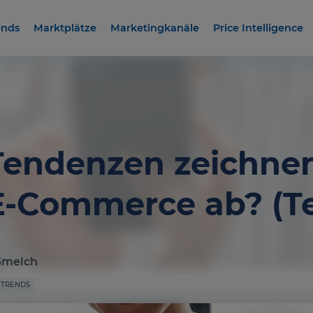
ends
Marktplätze
Marketingkanäle
Price Intelligence
endenzen zeichnen 
E-Commerce ab? (Tei
Gmelch
 TRENDS