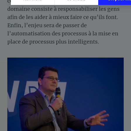
comprendre qui vous êtes. Le deuxième
Axeptio consent
domaine consiste à responsabiliser les gens
Plateforme de Gestion du Consentement : Personnalisez vos Op
afin de les aider à mieux faire ce qu’ils font.
Notre plateforme vous permet d'adapter et de gérer vos paramètre
Enfin, l’enjeu sera de passer de
l’automatisation des processus à la mise en
place de processus plus intelligents.