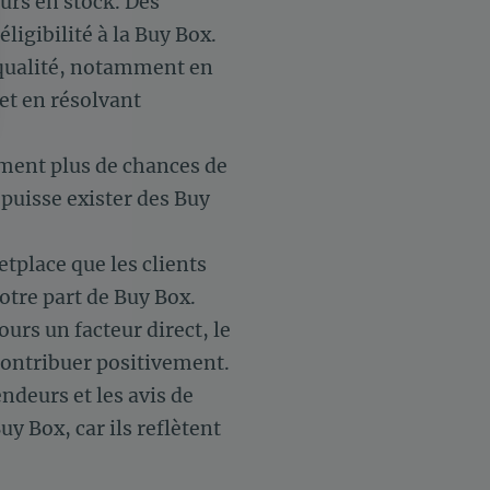
jours en stock. Des
ligibilité à la Buy Box.
e qualité, notamment en
t en résolvant
 Options
ement plus de chances de
 puisse exister des Buy
tres de confidentialité, en garantissant la conformité avec les
tplace que les clients
otre part de Buy Box.
ours un facteur direct, le
 contribuer positivement.
ndeurs et les avis de
uy Box, car ils reflètent