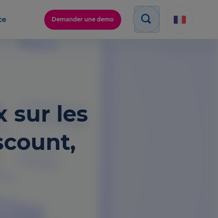
ce
Demander une demo
 sur les
scount,