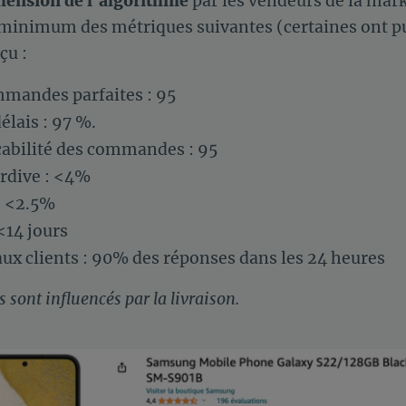
éhension de l’algorithme
par les vendeurs de la mar
 minimum des métriques suivantes (certaines ont pu 
çu :
mandes parfaites : 95
élais : 97 %.
çabilité des commandes : 95
ardive : <4%
: <2.5%
 <14 jours
ux clients : 90% des réponses dans les 24 heures
s sont influencés par la livraison.