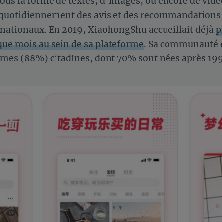
ous la forme de textes, d’images, ou encore de vid
 quotidiennement des avis et des recommandations
ernationaux. En 2019, XiaohongShu accueillait déjà
p
aque mois au sein de sa plateforme
. Sa communauté 
mes (88%) citadines, dont 70% sont nées après 19