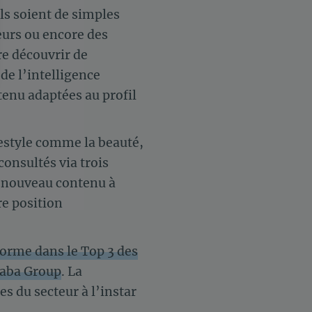
ils soient de simples
urs ou encore des
re découvrir de
de l’intelligence
tenu adaptées au profil
 Options
tres de confidentialité, en garantissant la conformité avec les
ifestyle comme la beauté,
consultés via trois
u nouveau contenu à
re position
forme dans le Top 3 des
baba Group
. La
s du secteur à l’instar