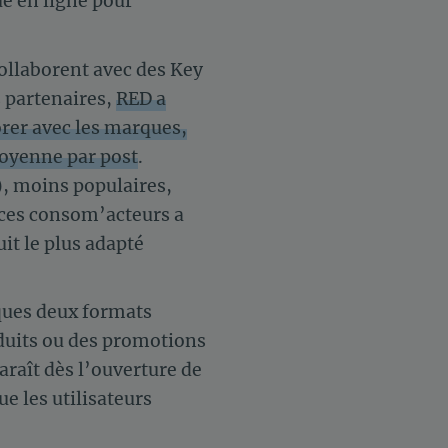
e en ligne pour
ollaborent avec des Key
s partenaires,
RED a
rer avec les marques,
moyenne par post
.
), moins populaires,
 ces consom’acteurs a
it le plus adapté
rques deux formats
duits ou des promotions
araît dès l’ouverture de
e les utilisateurs