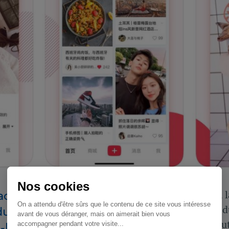
Nos cookies
XiaohongShu
Tournée vers l’international, 
On a attendu d'être sûrs que le contenu de ce site vous intéresse
 du marché
démarque des autres acteurs du
avant de vous déranger, mais on aimerait bien vous
engagement de sa communauté 
accompagner pendant votre visite...
-border, au