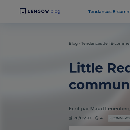
Tendances E-comm
Blog
»
Tendances de l'E-comme
Little Re
communa
Ecrit par
Maud Leuenber
20/03/20
4'
E-COMMERCE