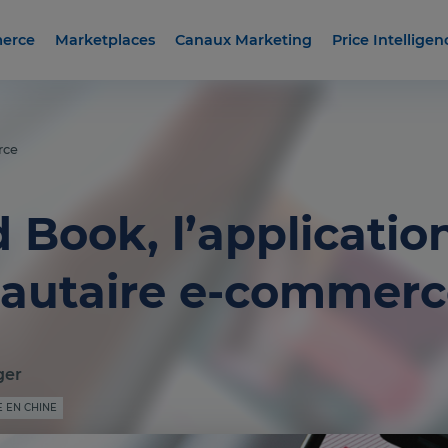
erce
Marketplaces
Canaux Marketing
Price Intelligen
rce
d Book, l’applicatio
utaire e-commerc
ger
 EN CHINE