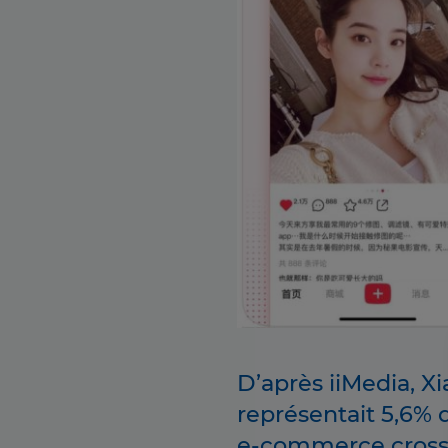
D’après iiMedia, 
représentait 5,6%
e-commerce cross