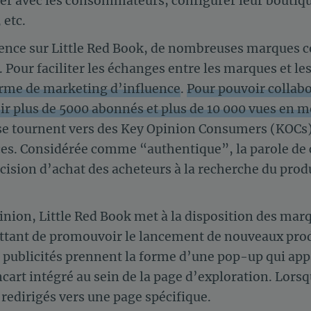
 avec les consommateurs, configurer leur boutiqu
 etc.
sence sur Little Red Book, de nombreuses marques c
Pour faciliter les échanges entre les marques et le
orme de marketing d’influence
.
Pour pouvoir collabo
oir plus de 5000 abonnés et plus de 10 000 vues en 
, se tournent vers des Key Opinion Consumers (KOCs
aces. Considérée comme “authentique”, la parole de
cision d’achat des acheteurs à la recherche du produ
.
pinion, Little Red Book met à la disposition des ma
ettant de promouvoir le lancement de nouveaux pro
es publicités prennent la forme d’une pop-up qui app
ncart intégré au sein de la page d’exploration. Lorsqu
t redirigés vers une page spécifique.