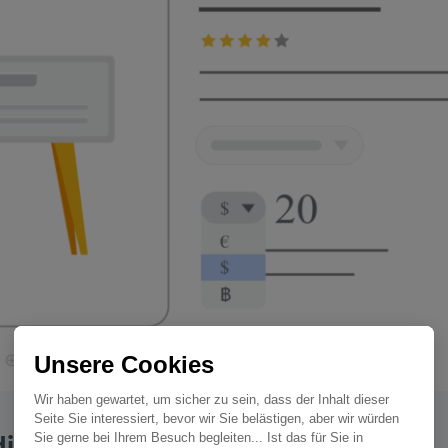
Unsere Cookies
Wir haben gewartet, um sicher zu sein, dass der Inhalt dieser
Seite Sie interessiert, bevor wir Sie belästigen, aber wir würden
Sie gerne bei Ihrem Besuch begleiten... Ist das für Sie in
ie man berücksichtigen sollte