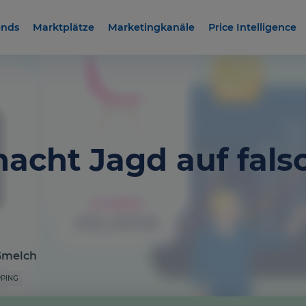
ends
Marktplätze
Marketingkanäle
Price Intelligence
acht Jagd auf fals
Gmelch
PING