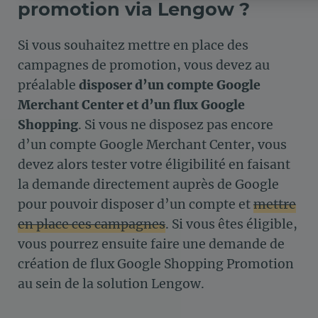
promotion via Lengow ?
Axeptio consent
Plateforme de Gestion du Consentement : Personnalisez vos Op
Notre plateforme vous permet d'adapter et de gérer vos paramètre
Si vous souhaitez mettre en place des
campagnes de promotion, vous devez au
préalable
disposer d’un compte Google
Merchant Center et d’un flux Google
Shopping
. Si vous ne disposez pas encore
d’un compte Google Merchant Center, vous
devez alors tester votre éligibilité en faisant
la demande directement auprès de Google
pour pouvoir disposer d’un compte et
mettre
en place ces campagnes
. Si vous êtes éligible,
vous pourrez ensuite faire une demande de
création de flux Google Shopping Promotion
au sein de la solution Lengow.