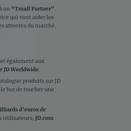
 à un
“Tmall Partner”
.
ice qui vont aider les
des attentes du marché.
 Options
tres de confidentialité, en garantissant la conformité avec les
met également aux
r JD Worldwide
.
atalogue produits sur JD
 le but de toucher une
lliards d’euros de
 utilisateurs,
JD.com