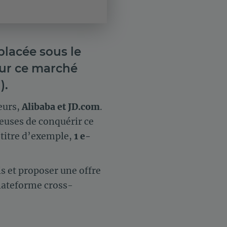
 placée sous le
sur ce marché
).
eurs,
Alibaba et JD.com
.
euses de conquérir ce
 titre d’exemple,
1 e-
is et proposer une offre
lateforme cross-