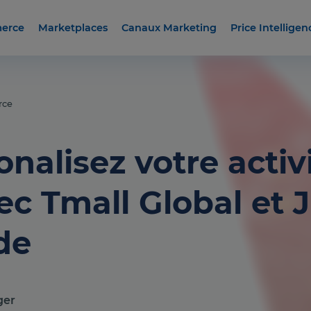
erce
Marketplaces
Canaux Marketing
Price Intelligen
rce
onalisez votre activ
ec Tmall Global et 
de
ger