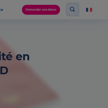
ce
Demander une demo
ité en
JD