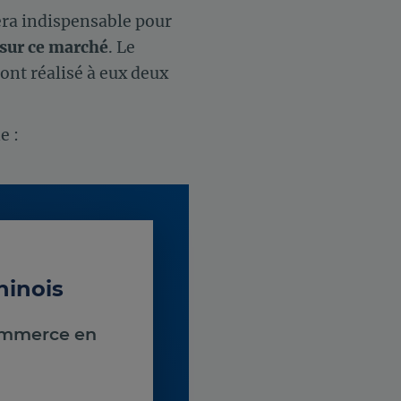
sera indispensable pour
é sur ce marché
. Le
 ont réalisé à eux deux
e :
inois
commerce en