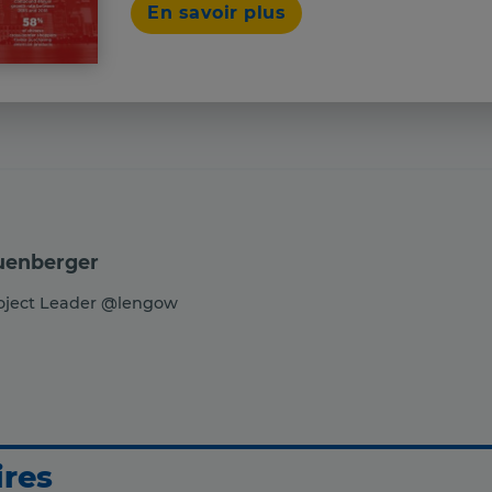
En savoir plus
uenberger
roject Leader @lengow
ires