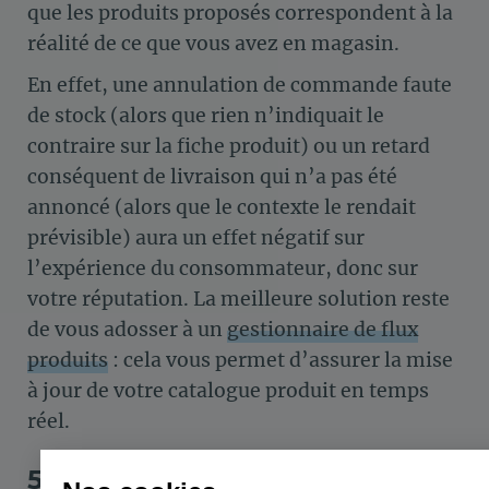
que les produits proposés correspondent à la
réalité de ce que vous avez en magasin.
En effet, une annulation de commande faute
de stock (alors que rien n’indiquait le
contraire sur la fiche produit) ou un retard
conséquent de livraison qui n’a pas été
annoncé (alors que le contexte le rendait
prévisible) aura un effet négatif sur
l’expérience du consommateur, donc sur
votre réputation. La meilleure solution reste
de vous adosser à un
gestionnaire de flux
produits
: cela vous permet d’assurer la mise
à jour de votre catalogue produit en temps
réel.
5/ Garantissez une bonne