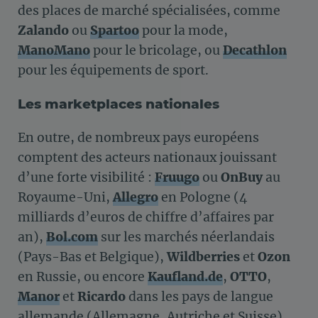
des places de marché spécialisées, comme
Zalando
ou
Spartoo
pour la mode,
ManoMano
pour le bricolage, ou
Decathlon
pour les équipements de sport.
Les marketplaces nationales
En outre, de nombreux pays européens
comptent des acteurs nationaux jouissant
d’une forte visibilité :
Fruugo
ou
OnBuy
au
Royaume-Uni,
Allegro
en Pologne (4
milliards d’euros de chiffre d’affaires par
an),
Bol.com
sur les marchés néerlandais
(Pays-Bas et Belgique),
Wildberries
et
Ozon
en Russie, ou encore
Kaufland.de
,
OTTO
,
Manor
et
Ricardo
dans les pays de langue
allemande (Allemagne, Autriche et Suisse).