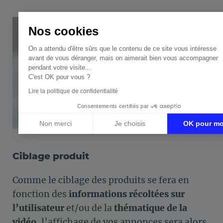
Nos cookies
On a attendu d'être sûrs que le contenu de ce site vous intéresse
avant de vous déranger, mais on aimerait bien vous accompagner
pendant votre visite...
C'est OK pour vous ?
Lire la politique de confidentialité
Consentements certifiés par
Non merci
Je choisis
OK pour mo
Axeptio consent
Plateforme de Gestion du Consentement : Personnalisez vos Op
Ciblage produit
Notre plateforme vous permet d'adapter et de gérer vos paramètre
Comme le ciblage des produits se fera en
fonction des
informations récoltées sur
l’utilisateur
et/ou de la
thématique de la
vidéo
, l’affichage de vos annonces sera alors